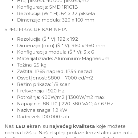
Broj piksela: 40.000 piksela/m2
Konfiguracija: SMD 1R1G1B
Rezolucija (W * H): 64 x 32 piksela
Dimenzije modula: 320 x 160 mm
SPECIFIKACIJE KABINETA
Rezolucija (Š * V): 192 x 192
Dimenzije (mm) (Š * V): 960 x 960 mm
Konfiguracija modula (Š * V): 3 x 6
Materijal izrade: Aluminium-Magnesium
Težina: 25 kg
Zaštita: IP65 napred, IP54 nazad
Osvetljenost: 5800 – 7000 cd/m2
Režim prikaza: 1/8 scan
Frekvencija: 1920 Hz
Potrošnja: 400W/m2 | 1300W/m2 max.
Napajanje: 88-110 | 220-380 VAC; 47-63Hz
Nazivna snaga: 1,2 kW
Radni vek: 100.000 sati
Naši
LED ekran
i su
najvećeg kvaliteta
koje možete
naći na tržištu. Naši displeji prolaze kroz stalnu kontrolu