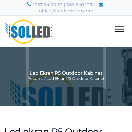
|
|
037 44 00 52
064 640 1234
office@reklameled.com
Led Ekran P5 Outdoor Kabinet
Početna
/
Led Ekran P5 Outdoor Kabinet
Led ekran P5 Outdoor