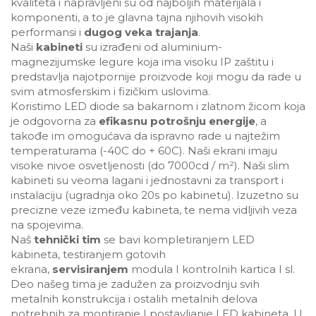
kvaliteta i napravljeni su od najboljih materijala i
komponenti, a to je glavna tajna njihovih visokih
performansi i
dugog veka trajanja
.
Naši
kabineti
su izrađeni od aluminium-
magnezijumske legure koja ima visoku IP zaštitu i
predstavlja najotpornije proizvode koji mogu da rade u
svim atmosferskim i fizičkim uslovima.
Koristimo LED diode sa bakarnom i zlatnom žicom koja
je odgovorna za
efikasnu potrošnju energije
, a
takođe im omogućava da ispravno rade u najtežim
temperaturama (-40C do + 60C). Naši ekrani imaju
visoke nivoe osvetljenosti (do 7000cd / m²). Naši slim
kabineti su veoma lagani i jednostavni za transport i
instalaciju (ugradnja oko 20s po kabinetu). Izuzetno su
precizne veze između kabineta, te nema vidljivih veza
na spojevima.
Naš
tehnički tim
se bavi kompletiranjem LED
kabineta, testiranjem gotovih
ekrana,
servisiranjem
modula I kontrolnih kartica I sl.
Deo našeg tima je zadužen za proizvodnju svih
metalnih konstrukcija i ostalih metalnih delova
potrebnih za montiranje I postavljanje LED kabineta. U