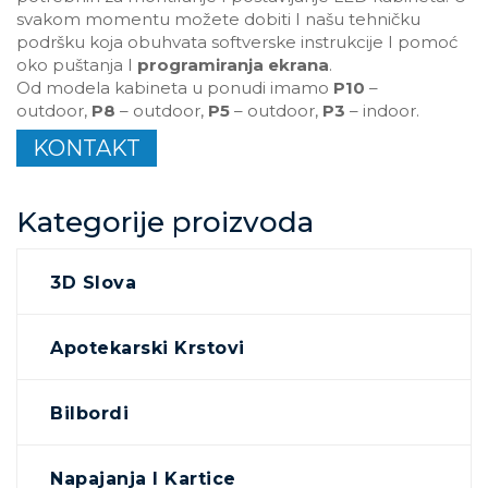
svakom momentu možete dobiti I našu tehničku
podršku koja obuhvata softverske instrukcije I pomoć
oko puštanja I
programiranja ekrana
.
Od modela kabineta u ponudi imamo
P10
–
outdoor,
P8
– outdoor,
P5
– outdoor,
P3
– indoor.
KONTAKT
Kategorije proizvoda
3D Slova
Apotekarski Krstovi
Bilbordi
Napajanja I Kartice